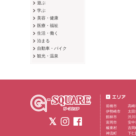
遊ぶ
学ぶ
美容・健康
医療・福祉
生活・働く
泊まる
自動車・バイク
観光・温泉
前橋市
高崎
伊勢崎市
太田
館林市
渋川
富岡市
安中
榛東村
吉岡
神流町
下仁