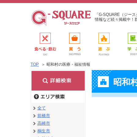
「G-SQUARE（ジ
情報など続々掲載中！
TOP
＞
昭和村の医療・福祉情報
昭和
全て
前橋市
高崎市
桐生市