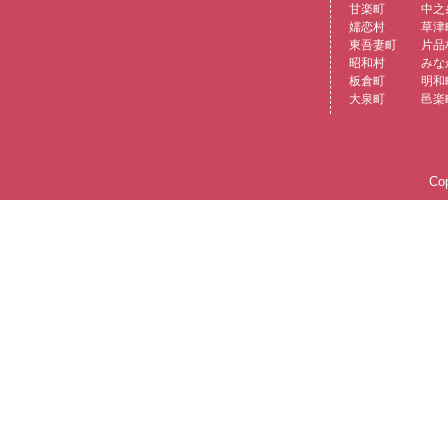
甘楽町
中之
嬬恋村
草津
東吾妻町
片品
昭和村
みな
板倉町
明和
大泉町
邑楽
Cop