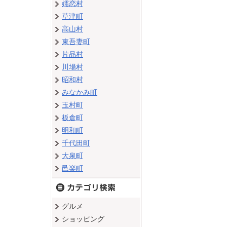
嬬恋村
草津町
高山村
東吾妻町
片品村
川場村
昭和村
みなかみ町
玉村町
板倉町
明和町
千代田町
大泉町
邑楽町
グルメ
ショッピング