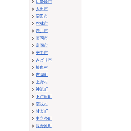
伊勢崎市
太田市
沼田市
館林市
渋川市
藤岡市
富岡市
安中市
みどり市
榛東村
吉岡町
上野村
神流町
下仁田町
南牧村
甘楽町
中之条町
長野原町