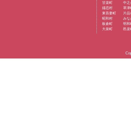
甘楽町
中之
嬬恋村
草津
東吾妻町
片品
昭和村
みな
板倉町
明和
大泉町
邑楽
Cop