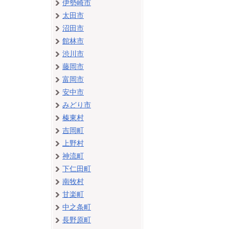
伊勢崎市
太田市
沼田市
館林市
渋川市
藤岡市
富岡市
安中市
みどり市
榛東村
吉岡町
上野村
神流町
下仁田町
南牧村
甘楽町
中之条町
長野原町