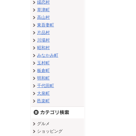
嬬恋村
草津町
高山村
東吾妻町
片品村
川場村
昭和村
みなかみ町
玉村町
板倉町
明和町
千代田町
大泉町
邑楽町
グルメ
ショッピング