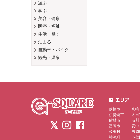
遊ぶ
学ぶ
美容・健康
医療・福祉
生活・働く
泊まる
自動車・バイク
観光・温泉
前橋市
高崎
伊勢崎市
太田
館林市
渋川
富岡市
安中
榛東村
吉岡
神流町
下仁