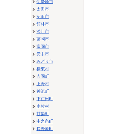
伊勢崎市
太田市
沼田市
館林市
渋川市
藤岡市
富岡市
安中市
みどり市
榛東村
吉岡町
上野村
神流町
下仁田町
南牧村
甘楽町
中之条町
長野原町