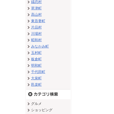
嬬恋村
草津町
高山村
東吾妻町
片品村
川場村
昭和村
みなかみ町
玉村町
板倉町
明和町
千代田町
大泉町
邑楽町
グルメ
ショッピング