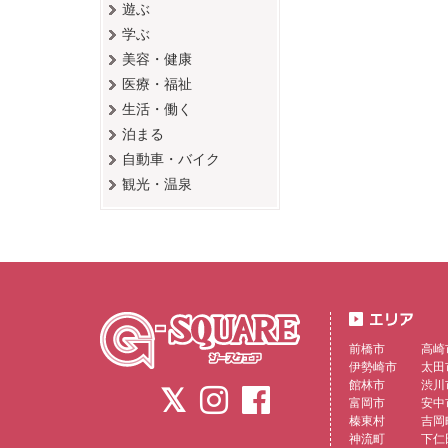
遊ぶ
学ぶ
美容・健康
医療・福祉
生活・働く
泊まる
自動車・バイク
観光・温泉
前橋市
高崎
伊勢崎市
太田
館林市
渋川
富岡市
安中
榛東村
吉岡
神流町
下仁