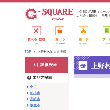
「G-SQUARE（ジ
など続々掲載中！群馬
TOP
＞
上野村の泊まる情報
上野
全て
前橋市
高崎市
桐生市