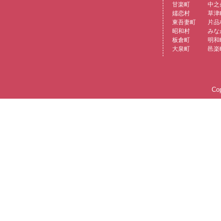
甘楽町
中之
嬬恋村
草津
東吾妻町
片品
昭和村
みな
板倉町
明和
大泉町
邑楽
Cop