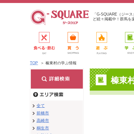
「G-SQUARE（ジ
ど続々掲載中！群馬を
TOP
＞
榛東村の学ぶ情報
榛東
全て
前橋市
高崎市
桐生市