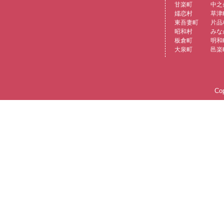
甘楽町
中之
嬬恋村
草津
東吾妻町
片品
昭和村
みな
板倉町
明和
大泉町
邑楽
Cop