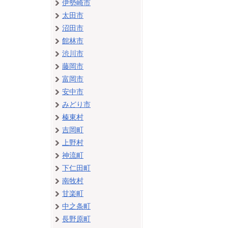
伊勢崎市
太田市
沼田市
館林市
渋川市
藤岡市
富岡市
安中市
みどり市
榛東村
吉岡町
上野村
神流町
下仁田町
南牧村
甘楽町
中之条町
長野原町