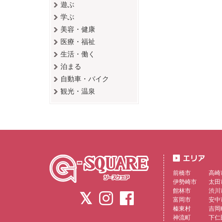
遊ぶ
学ぶ
美容・健康
医療・福祉
生活・働く
泊まる
自動車・バイク
観光・温泉
前橋市
高崎
伊勢崎市
太田
館林市
渋川
富岡市
安中
榛東村
吉岡
神流町
下仁