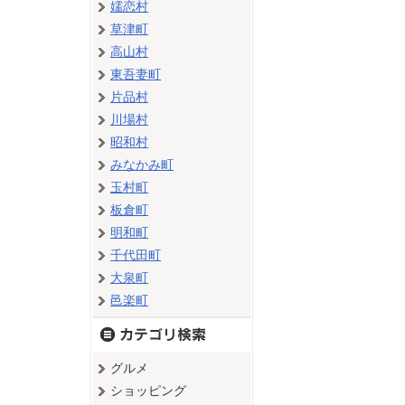
嬬恋村
草津町
高山村
東吾妻町
片品村
川場村
昭和村
みなかみ町
玉村町
板倉町
明和町
千代田町
大泉町
邑楽町
グルメ
ショッピング