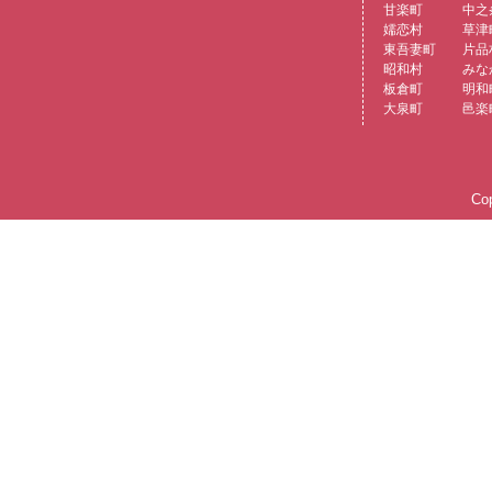
甘楽町
中之
嬬恋村
草津
東吾妻町
片品
昭和村
みな
板倉町
明和
大泉町
邑楽
Cop