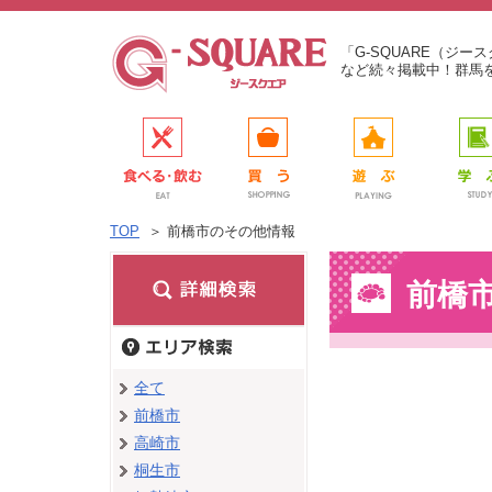
「G-SQUARE（ジ
など続々掲載中！群馬
TOP
＞
前橋市のその他情報
前橋
全て
前橋市
高崎市
桐生市