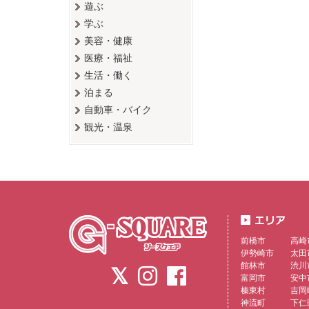
遊ぶ
学ぶ
美容・健康
医療・福祉
生活・働く
泊まる
自動車・バイク
観光・温泉
前橋市
高崎
伊勢崎市
太田
館林市
渋川
富岡市
安中
榛東村
吉岡
神流町
下仁