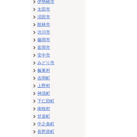
伊勢崎市
太田市
沼田市
館林市
渋川市
藤岡市
富岡市
安中市
みどり市
榛東村
吉岡町
上野村
神流町
下仁田町
南牧村
甘楽町
中之条町
長野原町