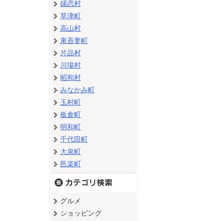
嬬恋村
草津町
高山村
東吾妻町
片品村
川場村
昭和村
みなかみ町
玉村町
板倉町
明和町
千代田町
大泉町
邑楽町
グルメ
ショッピング