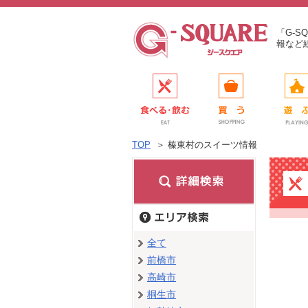
「G-
報など
TOP
＞
榛東村のスイーツ情報
全て
前橋市
高崎市
桐生市