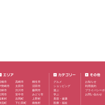
前橋市
高崎市
桐生市
グルメ
お知らせ
伊勢崎市
太田市
沼田市
ショッピング
利用規約
館林市
渋川市
藤岡市
遊ぶ
プライバシーポ
富岡市
安中市
みどり市
学ぶ
お問い合わせ
榛東村
吉岡町
上野村
美容・健康
神流町
下仁田町
南牧村
医療・福祉