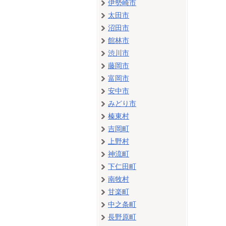
伊勢崎市
太田市
沼田市
館林市
渋川市
藤岡市
富岡市
安中市
みどり市
榛東村
吉岡町
上野村
神流町
下仁田町
南牧村
甘楽町
中之条町
長野原町