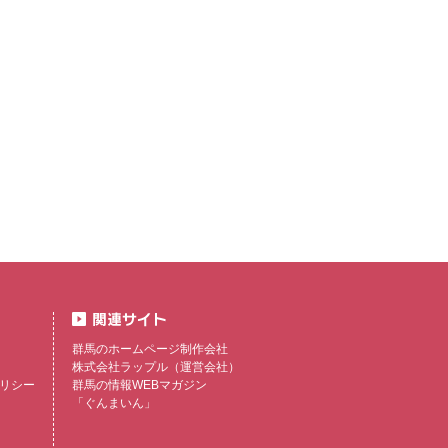
群馬のホームページ制作会社
株式会社ラップル
（運営会社）
リシー
群馬の情報WEBマガジン
「ぐんまいん」