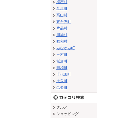
嬬恋村
草津町
高山村
東吾妻町
片品村
川場村
昭和村
みなかみ町
玉村町
板倉町
明和町
千代田町
大泉町
邑楽町
グルメ
ショッピング