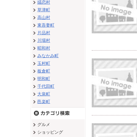
嬬恋村
草津町
高山村
東吾妻町
片品村
川場村
昭和村
みなかみ町
玉村町
板倉町
明和町
千代田町
大泉町
邑楽町
グルメ
ショッピング