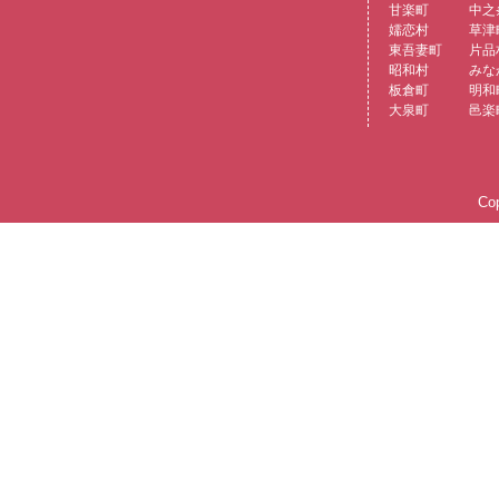
甘楽町
中之
嬬恋村
草津
東吾妻町
片品
昭和村
みな
板倉町
明和
大泉町
邑楽
Cop