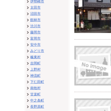
伊勢崎市
太田市
沼田市
館林市
渋川市
藤岡市
富岡市
安中市
みどり市
榛東村
吉岡町
上野村
神流町
下仁田町
南牧村
甘楽町
中之条町
長野原町