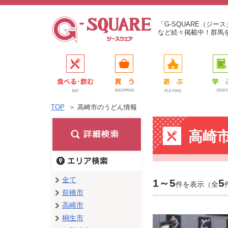
「G-SQUARE（ジ
など続々掲載中！群馬
TOP
＞
高崎市のうどん情報
高崎
全て
1～5
5
件を表示（全
前橋市
高崎市
桐生市