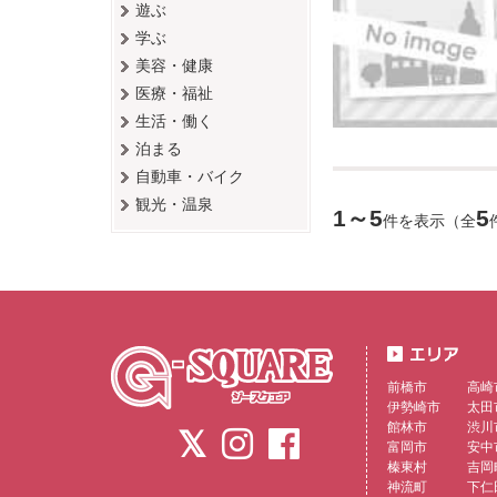
遊ぶ
学ぶ
美容・健康
医療・福祉
生活・働く
泊まる
自動車・バイク
観光・温泉
1～5
5
件を表示（全
前橋市
高崎
伊勢崎市
太田
館林市
渋川
富岡市
安中
榛東村
吉岡
神流町
下仁